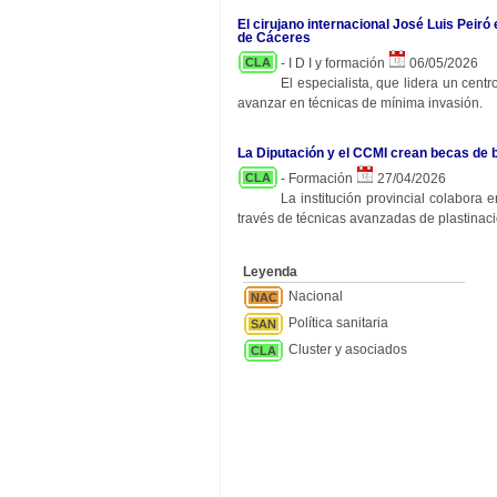
El cirujano internacional José Luis Peiró
de Cáceres
CLA
- I D I y formación
06/05/2026
El especialista, que lidera un cent
avanzar en técnicas de mínima invasión.
La Diputación y el CCMI crean becas de 
CLA
- Formación
27/04/2026
La institución provincial colabora
través de técnicas avanzadas de plastinaci
Leyenda
Nacional
NAC
Política sanitaria
SAN
Cluster y asociados
CLA