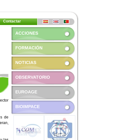
Contactar
ACCIONES
FORMACIÓN
NOTICIAS
OBSERVATORIO
EUROAGE
ector
BIOIMPACE
os de
eran,
y las