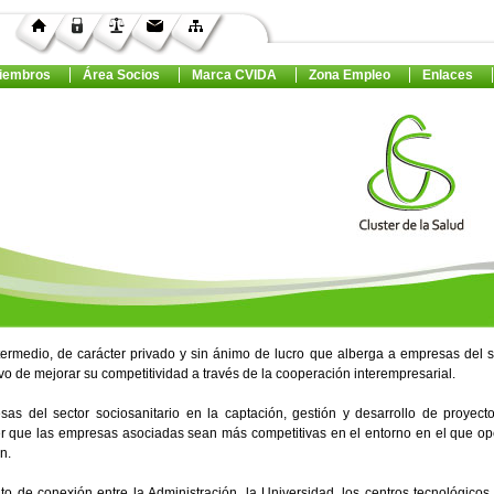
iembros
Área Socios
Marca CVIDA
Zona Empleo
Enlaces
termedio, de carácter privado y sin ánimo de lucro que alberga a empresas del s
vo de mejorar su competitividad a través de la cooperación interempresarial.
sas del sector sociosanitario en la captación, gestión y desarrollo de proyect
cer que las empresas asociadas sean más competitivas en el entorno en el que op
n.
 de conexión entre la Administración, la Universidad, los centros tecnológicos 