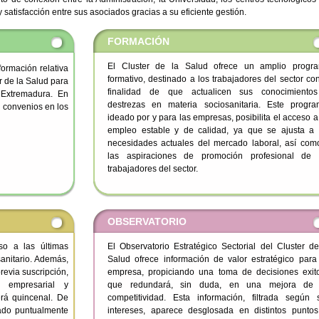
satisfacción entre sus asociados gracias a su eficiente gestión.
FORMACIÓN
El Cluster de la Salud ofrece un amplio progr
formación relativa
formativo, destinado a los trabajadores del sector con
r de la Salud para
finalidad de que actualicen sus conocimiento
n Extremadura. En
destrezas en materia sociosanitaria. Este progra
y convenios en los
ideado por y para las empresas, posibilita el acceso a
empleo estable y de calidad, ya que se ajusta a 
necesidades actuales del mercado laboral, así com
las aspiraciones de promoción profesional de 
trabajadores del sector.
OBSERVATORIO
so a las últimas
El Observatorio Estratégico Sectorial del Cluster de
anitario. Además,
Salud ofrece información de valor estratégico para
previa suscripción,
empresa, propiciando una toma de decisiones exit
a empresarial y
que redundará, sin duda, en una mejora de
erá quincenal. De
competitividad. Esta información, filtrada según 
ado puntualmente
intereses, aparece desglosada en distintos puntos