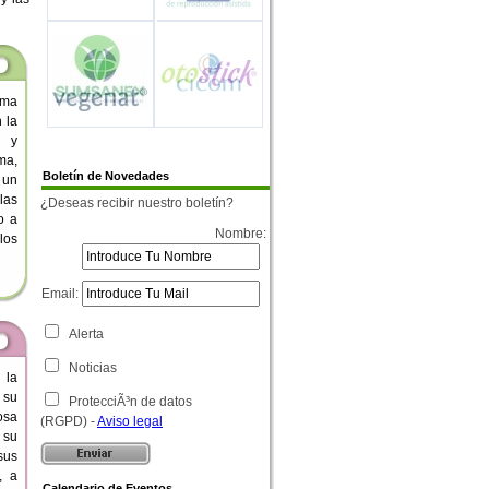
ama
 la
s y
ma,
Boletín de Novedades
 un
las
¿Deseas recibir nuestro boletín?
o a
Nombre:
los
Email:
Alerta
Noticias
 la
 su
ProtecciÃ³n de datos
osa
(RGPD) -
Aviso legal
 su
sus
, a
Calendario de Eventos