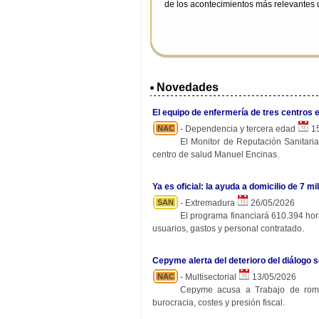
de los acontecimientos más relevantes d
Novedades
El equipo de enfermería de tres centros 
NAC
- Dependencia y tercera edad
15
El Monitor de Reputación Sanitaria
centro de salud Manuel Encinas.
Ya es oficial: la ayuda a domicilio de 7
SAN
- Extremadura
26/05/2026
El programa financiará 610.394 hora
usuarios, gastos y personal contratado.
Cepyme alerta del deterioro del diálogo s
NAC
- Multisectorial
13/05/2026
Cepyme acusa a Trabajo de rompe
burocracia, costes y presión fiscal.