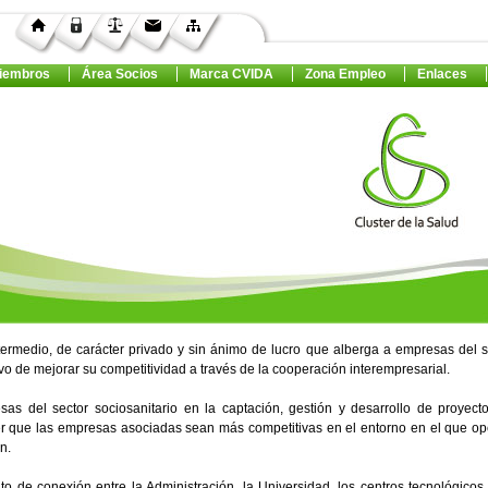
iembros
Área Socios
Marca CVIDA
Zona Empleo
Enlaces
termedio, de carácter privado y sin ánimo de lucro que alberga a empresas del s
vo de mejorar su competitividad a través de la cooperación interempresarial.
sas del sector sociosanitario en la captación, gestión y desarrollo de proyect
cer que las empresas asociadas sean más competitivas en el entorno en el que op
n.
 de conexión entre la Administración, la Universidad, los centros tecnológicos 