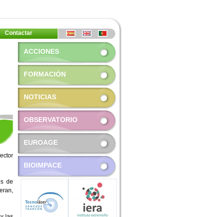
Contactar
ACCIONES
FORMACIÓN
NOTICIAS
OBSERVATORIO
EUROAGE
ector
BIOIMPACE
os de
eran,
y las