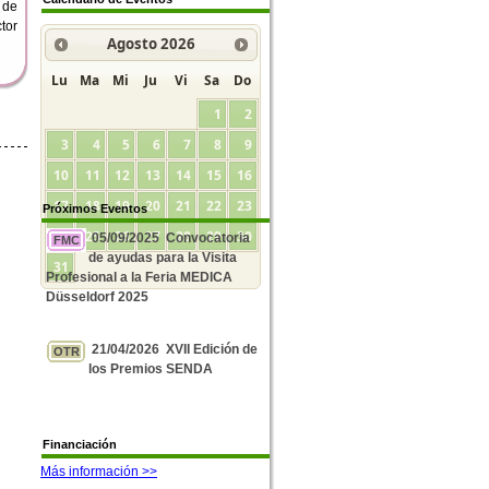
 de
tor
Agosto
2026
Lu
Ma
Mi
Ju
Vi
Sa
Do
1
2
3
4
5
6
7
8
9
10
11
12
13
14
15
16
17
18
19
20
21
22
23
Próximos Eventos
24
25
26
27
28
29
30
05/09/2025 Convocatoria
FMC
de ayudas para la Visita
31
Profesional a la Feria MEDICA
Düsseldorf 2025
21/04/2026 XVII Edición de
OTR
los Premios SENDA
Financiación
Más información >>