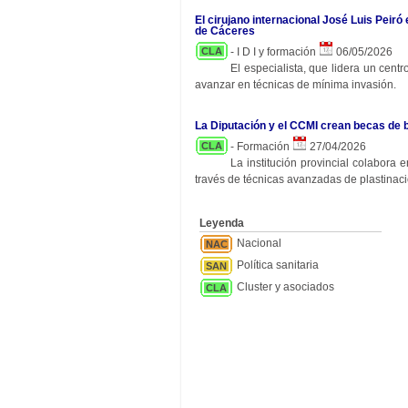
El cirujano internacional José Luis Peiró
de Cáceres
CLA
- I D I y formación
06/05/2026
El especialista, que lidera un cent
avanzar en técnicas de mínima invasión.
La Diputación y el CCMI crean becas de 
CLA
- Formación
27/04/2026
La institución provincial colabora
través de técnicas avanzadas de plastinaci
Leyenda
Nacional
NAC
Política sanitaria
SAN
Cluster y asociados
CLA