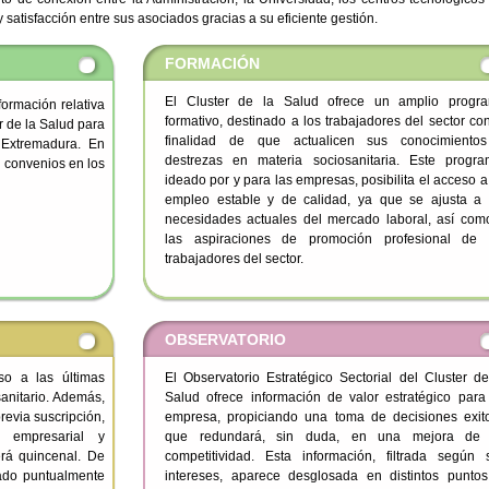
satisfacción entre sus asociados gracias a su eficiente gestión.
FORMACIÓN
El Cluster de la Salud ofrece un amplio progr
formación relativa
formativo, destinado a los trabajadores del sector con
r de la Salud para
finalidad de que actualicen sus conocimiento
n Extremadura. En
destrezas en materia sociosanitaria. Este progra
y convenios en los
ideado por y para las empresas, posibilita el acceso a
empleo estable y de calidad, ya que se ajusta a 
necesidades actuales del mercado laboral, así com
las aspiraciones de promoción profesional de 
trabajadores del sector.
OBSERVATORIO
so a las últimas
El Observatorio Estratégico Sectorial del Cluster de
anitario. Además,
Salud ofrece información de valor estratégico para
previa suscripción,
empresa, propiciando una toma de decisiones exit
a empresarial y
que redundará, sin duda, en una mejora de
erá quincenal. De
competitividad. Esta información, filtrada según 
ado puntualmente
intereses, aparece desglosada en distintos puntos