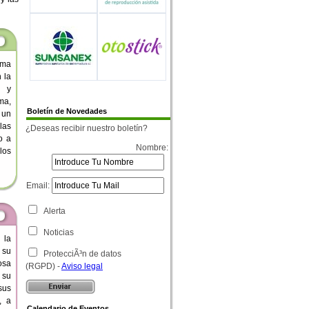
ama
 la
s y
ma,
Boletín de Novedades
 un
las
¿Deseas recibir nuestro boletín?
o a
Nombre:
los
Email:
Alerta
Noticias
 la
 su
ProtecciÃ³n de datos
osa
(RGPD) -
Aviso legal
 su
sus
, a
Calendario de Eventos