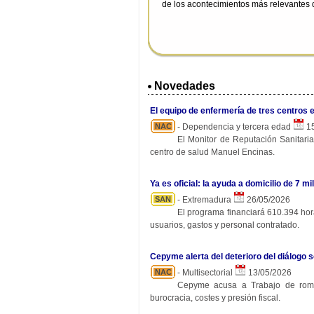
de los acontecimientos más relevantes d
Novedades
El equipo de enfermería de tres centros 
NAC
- Dependencia y tercera edad
15
El Monitor de Reputación Sanitaria
centro de salud Manuel Encinas.
Ya es oficial: la ayuda a domicilio de 7
SAN
- Extremadura
26/05/2026
El programa financiará 610.394 hora
usuarios, gastos y personal contratado.
Cepyme alerta del deterioro del diálogo s
NAC
- Multisectorial
13/05/2026
Cepyme acusa a Trabajo de rompe
burocracia, costes y presión fiscal.