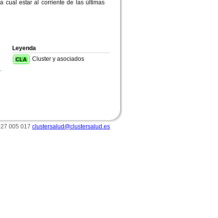
 cual estar al corriente de las últimas
Leyenda
Cluster y asociados
CLA
.
 927 005 017
clustersalud@clustersalud.es