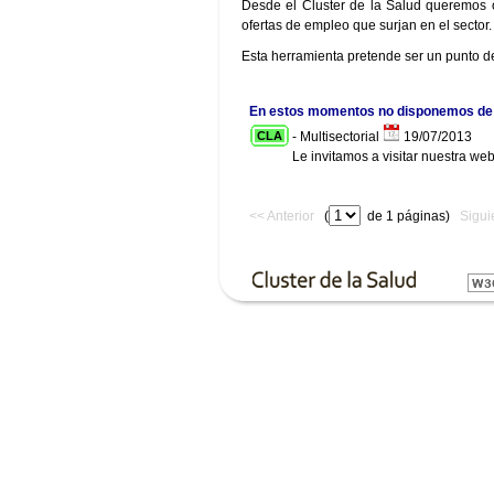
Desde el Cluster de la Salud queremos of
ofertas de empleo que surjan en el sector.
Esta herramienta pretende ser un punto d
En estos momentos no disponemos de 
CLA
- Multisectorial
19/07/2013
Le invitamos a visitar nuestra we
<< Anterior
(
de 1 páginas)
Sigui