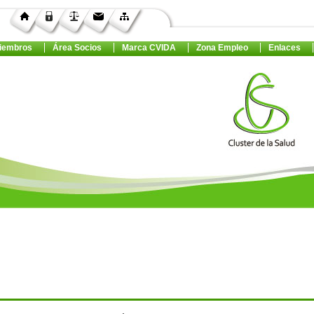
iembros
Área Socios
Marca CVIDA
Zona Empleo
Enlaces